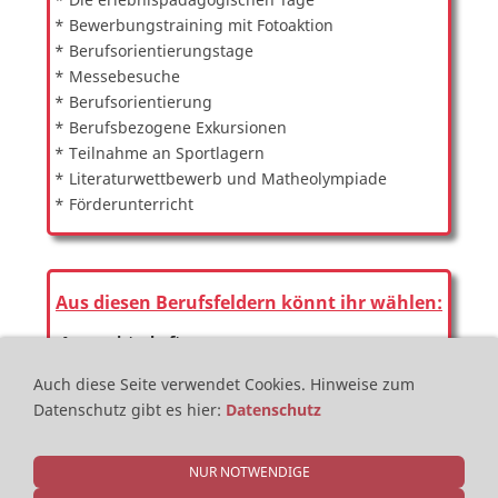
* Bewerbungstraining mit Fotoaktion
* Berufsorientierungstage
* Messebesuche
* Berufsorientierung
* Berufsbezogene Exkursionen
* Teilnahme an Sportlagern
* Literaturwettbewerb und Matheolympiade
* Förderunterricht
Aus diesen Berufsfeldern könnt ihr wählen:
▪Agrarwirtschaft
▪Ernährung und Hauswirtschaft
Auch diese Seite verwendet Cookies.
Hinweise zum
▪Farbtechnik und Raumgestaltung
Datenschutz gibt es hier
:
Datenschutz
▪Gesundheit und Soziales
▪Körperpflege
▪Holztechnik
NUR NOTWENDIGE
▪Metalltechnik