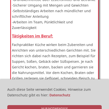
-Sicherer Umgang mit Mengen und Gewichten
-Selbstständiges Arbeiten nach mündlicher und
schriftlicher Anleitung
-Arbeiten im Team, Pünktlichkeit und
Zuverlässigkeit
Tätigkeiten im Beruf:
Fachpraktiker Küche wirken beim Zubereiten und
Anrichten von unterschiedlichen Gerichten mit. Sie
richten sich dabei nach Rezepten, zum Beispiel für
Suppen, Soßen, Gebäck oder Süßspeisen. Je nach
Gericht kochen, braten, backen und garnieren sie
die Nahrungsmittel. Vor dem Kochen, Braten oder
Grillen zerlegen sie Geflügel, schneiden Fleisch zu
und säubern Fisch. Außerdem putzen und
Auch diese Seite verwendet Cookies.
Hinweise zum
schneiden sie Gemüse und Salat.
Datenschutz gibt es hier
:
Datenschutz
In großen Küchen sind Fachpraktiker Küche meist
an der Zubereitung bestimmter Speisen wie
Beilagen, Salaten oder Fisch und Fleischgerichten
NUR NOTWENDIGE