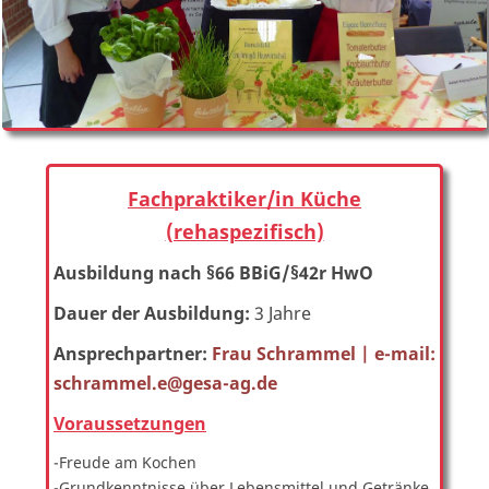
Fachpraktiker/in Küche
(rehaspezifisch)
Ausbildung nach §66 BBiG/§42r HwO
Dauer der Ausbildung:
3 Jahre
Ansprechpartner:
Frau Schrammel | e-mail:
schrammel.e@gesa-ag.de
Voraussetzungen
-Freude am Kochen
-Grundkenntnisse über Lebensmittel und Getränke