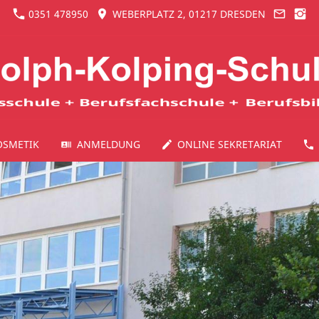
0351 478950
WEBERPLATZ 2, 01217 DRESDEN
OSMETIK
ANMELDUNG
ONLINE SEKRETARIAT