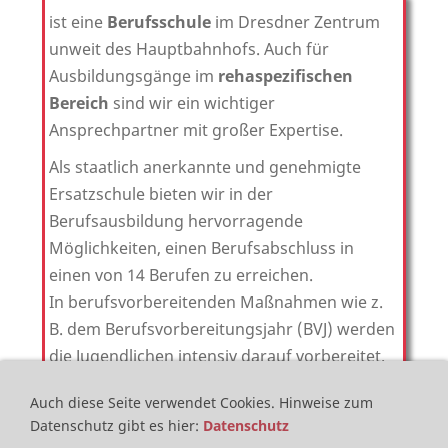
ist eine
Berufsschule
im Dresdner Zentrum
unweit des Hauptbahnhofs. Auch für
Ausbildungsgänge im
rehaspezifischen
Bereich
sind wir ein wichtiger
Ansprechpartner mit großer Expertise.
Als staatlich anerkannte und genehmigte
Ersatzschule bieten wir in der
Berufsausbildung hervorragende
Möglichkeiten, einen Berufsabschluss in
einen von 14 Berufen zu erreichen.
In berufsvorbereitenden Maßnahmen wie z.
B. dem Berufsvorbereitungsjahr (BVJ) werden
die Jugendlichen intensiv darauf vorbereitet.
50 Pädagogen unterrichten fachlich
Auch diese Seite verwendet Cookies.
Hinweise zum
kompetent und gehen auf die individuellen
Datenschutz gibt es hier
:
Datenschutz
Fähigkeiten ihrer Berufsschüler ein. Im