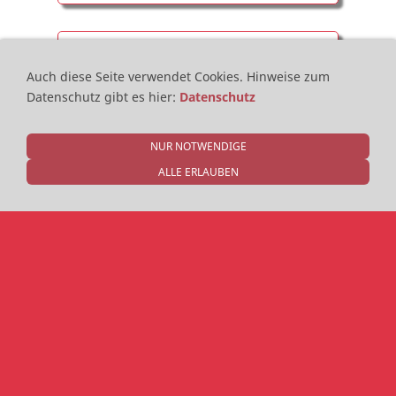
Bestätigung von Kranktagen
Auch diese Seite verwendet Cookies.
Hinweise zum
durch den Betrieb (BA)
Datenschutz gibt es hier
:
Datenschutz
Bitte elektronisch ausfüllen!
Hinweis für Apple User (
IPad, IPhone
): Im
NUR NOTWENDIGE
Kontextmenü des Safari-Browsers auf "
Markieren
"
ALLE ERLAUBEN
und anschließend "
Ausfüllen von Formularen
"
gehen
Antrag auf Freistellung vom
Unterricht
Bitte elektronisch ausfüllen!