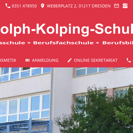
0351 478950
WEBERPLATZ 2, 01217 DRESDEN
OSMETIK
ANMELDUNG
ONLINE SEKRETARIAT