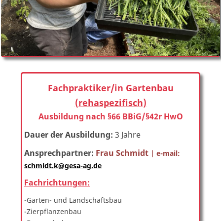
Fachpraktiker/in Gartenbau
(rehaspezifisch)
Ausbildung nach §66 BBiG/§42r HwO
Dauer der Ausbildung:
3 Jahre
Ansprechpartner:
Frau Schmidt
| e-mail:
schmidt.k@gesa-ag.de
Fachrichtungen:
-Garten- und Landschaftsbau
-Zierpflanzenbau