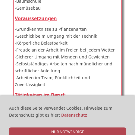
-Baumschule
-Gemüsebau
Voraussetzungen
-Grundkenntnisse zu Pflanzenarten
-Geschick beim Umgang mit der Technik
-Körperliche Belastbarkeit
-Freude an der Arbeit im Freien bei jedem Wetter
-Sicherer Umgang mit Mengen und Gewichten
-Selbstständiges Arbeiten nach mündlicher und
schriftlicher Anleitung
-Arbeiten im Team, Pünktlichkeit und
Zuverlässigkeit
Tätigkeiten im Beruf:
Fachpraktiker Gartenbau gibt es in mehreren
Auch diese Seite verwendet Cookies.
Hinweise zum
Fachrichtungen. Je nach Fachrichtung legen
Datenschutz gibt es hier
:
Datenschutz
Fachpraktiker Gartenbau zum Beispiel Grünflächen
und Gärten an. Oder sie bauen Nutzpflanzen oder
NUR NOTWENDIGE
Zierpflanzen an. Sie pflegen zum Beispiel Parks